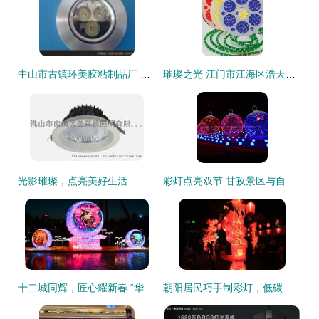
中山市古镇环美胶粘制品厂 彩灯制造产业链中的关键一环
璀璨之光 江门市江海区浩天光电科技灯饰厂彩灯制造相册
光影璀璨，点亮美好生活——扬中市福源照明用品厂产品与批发信息全解析
彩灯点亮双节 甘孜景区与自贡彩灯公司的匠心合作
十二城同辉，匠心耀新春 “华侨城·自贡灯会”盛大启幕，彩灯艺术点亮中国年
朝阳居民巧手制彩灯，低碳环保迎佳节