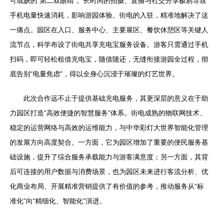
可或缺的“第二双眼睛”。长时间的拍摄、直播与社交分享极易导致
手机电量快速消耗，影响游园体验。街电的入驻，精准地解决了这
一痛点。园区在入口、服务中心、主要展区、餐饮休憩区等关键人
流节点，科学布设了街电共享充电宝服务设备。游客只需通过手机
扫码，即可轻松租借充电宝，随借随还，无缝衔接游园全过程，彻
底告别“电量焦虑”，得以全身心沉浸于璀璨的灯艺世界。
此次合作远不止于提供基础充电服务，其更深层的意义在于助
力园区打造“高效便捷的智慧服务”体系。街电成熟的物联网技术、
稳定的运营网络与高效的运维能力，与中华彩灯大世界智能化管理
的发展方向高度契合。一方面，它为园区增加了重要的便民服务基
础设施，提升了综合服务承载能力与游客满意度；另一方面，其背
后可连接的用户数据与消费场景，也为园区未来进行客流分析、优
化商业布局、开展精准营销提供了有价值的参考，推动服务从“标
准化”向“精细化、智能化”演进。