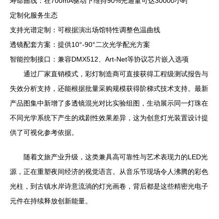
寿命曲线：在700mA驱动下维持90%光通量可达30000小时
定制化服务生态
支持光谱定制：可根据演出场馆特性调整色温曲线
透镜配套方案：提供10°-90°二次光学配光方案
智能控制接口：兼容DMX512、Art-Net等协议芯片嵌入选项
通过厂家直销模式，彩灯制造商可直接获得工程级测试报告与
失效分析支持，还能根据批量采购规模获得阶梯式技术支持。最新
产品图集中新增了多透镜混光对比实验组图，生动展示同一灯珠在
不同光学系统下产生的戏剧性效果差异，这为创意灯光装置设计提
供了可视化参考依据。
随着文旅产业升级，这类兼具高可靠性与艺术表现力的LED光
源，正在重塑夜间经济的视觉语言。从音乐节现场令人沸腾的彩色
光柱，到古镇水岸诗意流淌的灯光画卷，背后都是这些精密光电子
元件在持续释放创新能量。