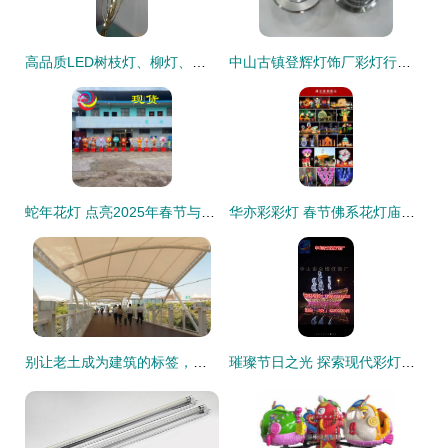
高品质LED树枝灯、柳灯、干花灯及节日装饰树枝批发——专业生产厂家直供指南
中山古镇登辉灯饰厂彩灯行情 今日价格走势与产业链解析
蛇年花灯 点亮2025年春节与元宵节的璀璨传统
华亦彩彩灯 春节佛系花灯庙会定制大型中国龙造型花灯，传承传统灯笼艺术
别让老土成为建筑的标签，湖南ETFE膜结构让你潮起来 融合彩灯制造的科技美学
璀璨节日之光 探索现代彩灯制造的艺术与技术