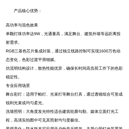
产品核心优势：
高功率与混色效果
单颗灯珠功率达9W，光通量高，满足舞台、建筑外墙等远距离投
射需求。
RGB三基色芯片集成封装，通过独立线路控制可实现1600万色动
态变化，色彩过渡平滑细腻。
仿流明结构设计，散热性能优异，确保长时间高负荷工作下的色彩
稳定性。
专业应用场景
舞台彩灯：适用于帕灯、光束灯等舞台灯具，通过透镜组合可形成
锐利光束或均匀柔光。
洗墙照明：大角度发光特性适合建筑轮廓勾勒、媒体立面灯光工
程，高清实拍图中可见其照射均匀度极佳。
景观亮化：防水版本可应用于户外音乐喷泉、主题公园灯光装置等