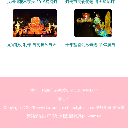
火树银花不夜天 2019乌海灯会即将璀璨登场
灯光节亮化优选 满天星彩灯串的浪漫与卓越制造工艺
元宵彩灯制作 自贡腾艺与天津彩灯的艺术匠心
千年盐都绽放奇迹 第30届自贡国际恐龙灯会璀璨亮灯，彩灯幕后价值显辉
地址：临海市邵家渡街道上汇村中旺堂
电话：-
Copyright © 2026
www.fortunechristmaslights.com
彩灯制造
临海市
聚福节能灯厂
彩灯制造
版权所有
Sitemap