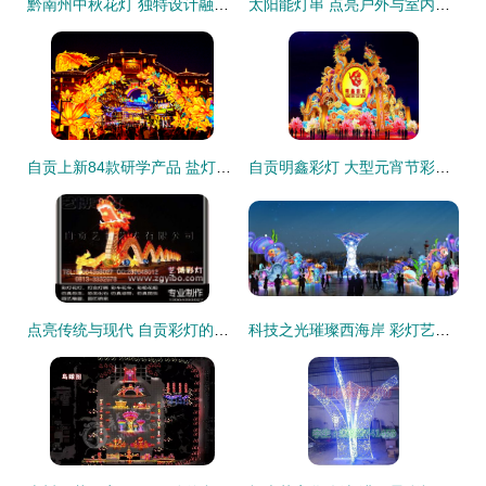
黔南州中秋花灯 独特设计融合民族风情，传承与创新并重
太阳能灯串 点亮户外与室内的环保之美——从生产到价格全解析
自贡上新84款研学产品 盐灯非遗与航空科创引领春假新热潮
自贡明鑫彩灯 大型元宵节彩灯中的匠心与艺术
点亮传统与现代 自贡彩灯的艺术魅力与供应链解析
科技之光璀璨西海岸 彩灯艺术点亮第31届青岛国际啤酒节