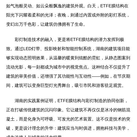
如气泡般灵动、如云朵般飘逸的建筑外观。白天，ETFE膜结构在
阳光下闪耀着柔和的光泽；夜晚，则通过内置或外附的彩灯系统，
变幻出万千色彩，让建筑仿佛拥有了生命。
彩灯制造技术的融入，更是将ETFE膜结构的潜力发挥到极
致。通过LED灯带、投影映射和智能控制系统，湖南的建筑项目能
够实现动态照明效果，从温馨的暖黄到炫酷的霓虹，从静态图案到
流动光影，每一刻都成为城市中的视觉焦点。这种结合不仅提升了
建筑的审美价值，还增强了其功能性与互动性——例如，在节庆期
间，建筑可以变身巨型灯光秀舞台，吸引市民和游客驻足观赏。
湖南的实践案例证明，ETFE膜结构与彩灯制造的协同创新，
正在打破传统建筑的沉闷印象。它让建筑不再仅仅是冰冷的钢筋混
凝土，而是化身为可呼吸、可发光的艺术装置。这不仅是技术的突
破，更是设计理念的升华：建筑应当与时俱进，拥抱科技与美学，