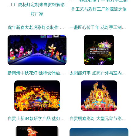
虎年新春大老虎彩灯会制作 工厂虎花灯定制来自贡锦辉彩灯厂家
一盏匠心传千年 花灯手工制作工艺与彩灯工厂的源流之旅
黔南州中秋花灯 独特设计融合民族风情，传承与创新并重
太阳能灯串 点亮户外与室内的环保之美——从生产到价格全解析
自贡上新84款研学产品 盐灯非遗与航空科创引领春假新热潮
自贡明鑫彩灯 大型元宵节彩灯中的匠心与艺术