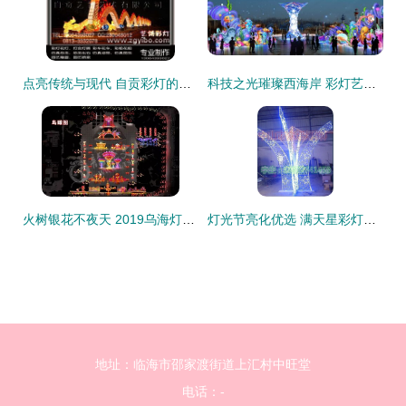
点亮传统与现代 自贡彩灯的艺术魅力与供应链解析
科技之光璀璨西海岸 彩灯艺术点亮第31届青岛国际啤酒节
火树银花不夜天 2019乌海灯会即将璀璨登场
灯光节亮化优选 满天星彩灯串的浪漫与卓越制造工艺
地址：临海市邵家渡街道上汇村中旺堂
电话：-