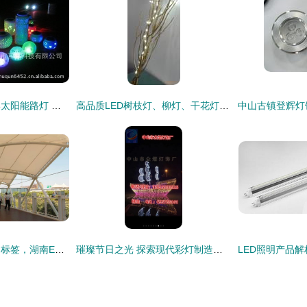
【太阳能路灯圆罐形太阳能路灯 镂空陶瓷制造 彩灯陶瓷太阳能雪花】价格,厂家,图片,太阳能灯,深圳市互群科技-
高品质LED树枝灯、柳灯、干花灯及节日装饰树枝批发——专业生产厂家直供指南
别让老土成为建筑的标签，湖南ETFE膜结构让你潮起来 融合彩灯制造的科技美学
璀璨节日之光 探索现代彩灯制造的艺术与技术