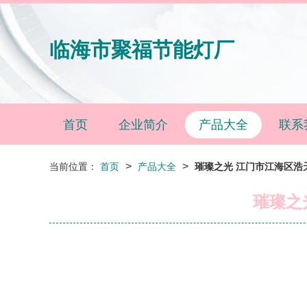
临海市聚福节能灯厂
首页
企业简介
产品大全
联系
>
>
当前位置：
首页
产品大全
璀璨之光 江门市江海区浩
璀璨之