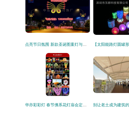
点亮节日氛围 新款圣诞图案灯与彩灯电线杆装饰解决方案
华亦彩彩灯 春节佛系花灯庙会定制大型中国龙造型花灯，传承传统灯笼艺术