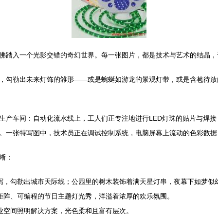
佛踏入一个光影交错的奇幻世界。每一张图片，都是技术与艺术的结晶，
，勾勒出未来灯饰的雏形——或是蜿蜒如游龙的景观灯带，或是含苞待放
生产车间：自动化流水线上，工人们正专注地进行LED灯珠的贴片与焊
。一张特写图中，技术员正在调试控制系统，电脑屏幕上流动的色彩数据
晰：
泻，勾勒出城市天际线；公园里的树木装饰着满天星灯串，夜幕下如梦似
矩阵、可编程的节日主题灯光秀，洋溢着浓厚的欢乐氛围。
业空间照明解决方案，光色柔和且富有层次。