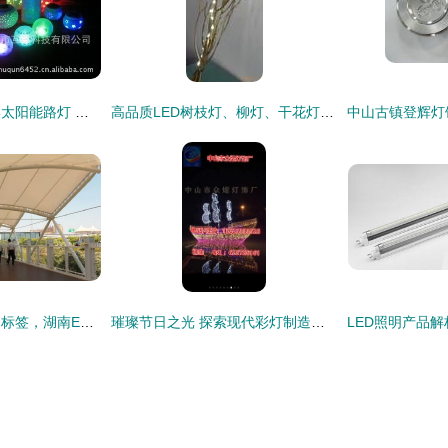
【太阳能路灯圆罐形太阳能路灯 镂空陶瓷制造 彩灯陶瓷太阳能雪花】价格,厂家,图片,太阳能灯,深圳市互群科技-
高品质LED树枝灯、柳灯、干花灯及节日装饰树枝批发——专业生产厂家直供指南
别让老土成为建筑的标签，湖南ETFE膜结构让你潮起来 融合彩灯制造的科技美学
璀璨节日之光 探索现代彩灯制造的艺术与技术