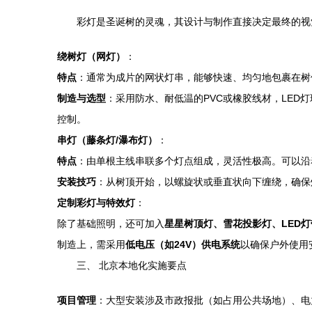
彩灯是圣诞树的灵魂，其设计与制作直接决定最终的视
绕树灯（网灯）
：
特点
：通常为成片的网状灯串，能够快速、均匀地包裹在树
制造与选型
：采用防水、耐低温的PVC或橡胶线材，LED
控制。
串灯（藤条灯/瀑布灯）
：
特点
：由单根主线串联多个灯点组成，灵活性极高。可以沿
安装技巧
：从树顶开始，以螺旋状或垂直状向下缠绕，确保
定制彩灯与特效灯
：
除了基础照明，还可加入
星星树顶灯、雪花投影灯、LED灯
制造上，需采用
低电压（如24V）供电系统
以确保户外使用
三、 北京本地化实施要点
项目管理
：大型安装涉及市政报批（如占用公共场地）、电