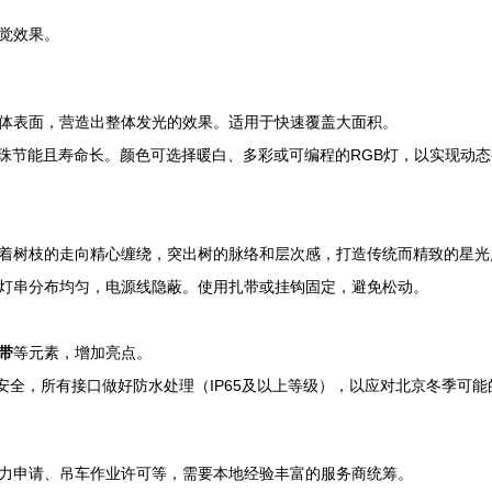
觉效果。
体表面，营造出整体发光的效果。适用于快速覆盖大面积。
灯珠节能且寿命长。颜色可选择暖白、多彩或可编程的RGB灯，以实现动
着树枝的走向精心缠绕，突出树的脉络和层次感，打造传统而精致的星光
灯串分布均匀，电源线隐蔽。使用扎带或挂钩固定，避免松动。
带
等元素，增加亮点。
安全，所有接口做好防水处理（IP65及以上等级），以应对北京冬季可能
力申请、吊车作业许可等，需要本地经验丰富的服务商统筹。