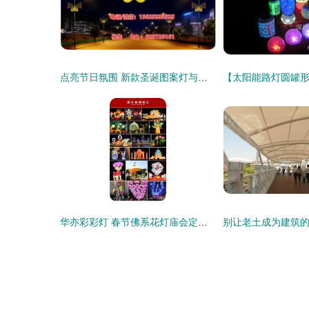
点亮节日氛围 新款圣诞图案灯与彩灯电线杆装饰解决方案
华亦彩彩灯 春节佛系花灯庙会定制大型中国龙造型花灯，传承传统灯笼艺术