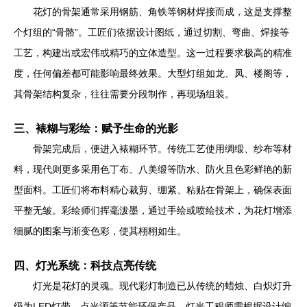
花灯的骨架通常采用钢筋、角铁等钢材焊接而成，这是支撑整
个灯组的“骨骼”。工匠们依据设计图纸，通过切割、弯曲、焊接等
工艺，构建出或宏伟或精巧的立体造型。这一过程要求极高的精准
度，任何偏差都可能影响最终效果。大型灯组如龙、凤、楼阁等，
其骨架结构复杂，往往需要分段制作，再现场组装。
三、裱糊与彩绘：赋予生命的光影
骨架完成后，便进入裱糊环节。传统工艺使用绸缎、纱布等材
料，现代则更多采用色丁布、八美缎等防水、防火且色彩鲜艳的新
型面料。工匠们将布料精心裁剪、绷紧、粘贴在骨架上，确保表面
平整无皱。彩绘师们挥毫泼墨，通过手绘或喷绘技术，为花灯增添
细腻的图案与渐变色彩，使其栩栩如生。
四、灯光系统：科技点亮传统
灯光是花灯的灵魂。现代彩灯制造已从传统的蜡烛、白炽灯升
级为LED灯带、点光源等节能环保产品。灯光工程师需根据设计编