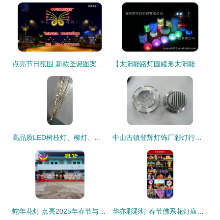
点亮节日氛围 新款圣诞图案灯与彩灯电线杆装饰解决方案
【太阳能路灯圆罐形太阳能路灯 镂空陶瓷制造 彩灯陶瓷太阳能雪花】价格,厂家,图片,太阳能灯,深圳市互群科技-
高品质LED树枝灯、柳灯、干花灯及节日装饰树枝批发——专业生产厂家直供指南
中山古镇登辉灯饰厂彩灯行情 今日价格走势与产业链解析
蛇年花灯 点亮2025年春节与元宵节的璀璨传统
华亦彩彩灯 春节佛系花灯庙会定制大型中国龙造型花灯，传承传统灯笼艺术