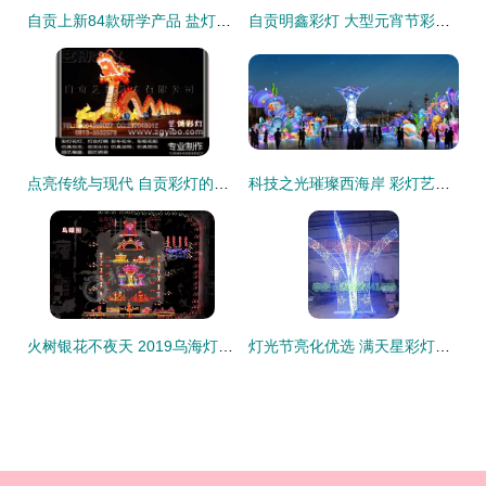
自贡上新84款研学产品 盐灯非遗与航空科创引领春假新热潮
自贡明鑫彩灯 大型元宵节彩灯中的匠心与艺术
点亮传统与现代 自贡彩灯的艺术魅力与供应链解析
科技之光璀璨西海岸 彩灯艺术点亮第31届青岛国际啤酒节
火树银花不夜天 2019乌海灯会即将璀璨登场
灯光节亮化优选 满天星彩灯串的浪漫与卓越制造工艺